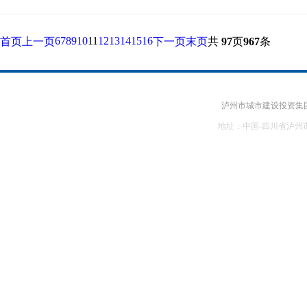
6
7
8
9
10
11
12
13
14
15
16
首页
上一页
下一页
末页
共
97
页
967
条
泸州市城市建设投资集团有
地址：中国-四川省泸州市江